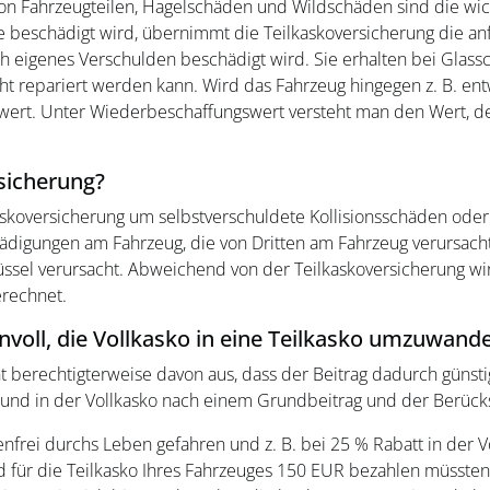
n Fahrzeugteilen, Hagelschäden und Wildschäden sind die wich
 beschädigt wird, übernimmt die Teilkaskoversicherung die anfa
 eigenes Verschulden beschädigt wird. Sie erhalten bei Glassc
 repariert werden kann. Wird das Fahrzeug hingegen z. B. ent
ert. Unter Wiederbeschaffungswert versteht man den Wert, de
rsicherung?
kaskoversicherung um selbstverschuldete Kollisionsschäden oder
digungen am Fahrzeug, die von Dritten am Fahrzeug verursacht 
hlüssel verursacht. Abweichend von der Teilkaskoversicherung wi
erechnet.
nvoll, die Vollkasko in eine Teilkasko umzuwand
t berechtigterweise davon aus, dass der Beitrag dadurch günsti
 und in der Vollkasko nach einem Grundbeitrag und der Berücks
frei durchs Leben gefahren und z. B. bei 25 % Rabatt in der 
 für die Teilkasko Ihres Fahrzeuges 150 EUR bezahlen müssten. 