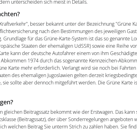
ndern unterscheiden sich meist in Details.
achten?
 Kraftverkehr", besser bekannt unter der Bezeichnung "Grüne K
pflichtversicherung nach den Bestimmungen des jeweiligen Gast
g. Grundlage für das Grüne-Karte-System ist das so genannte
opäische Staaten der ehemaligen UdSSR) sowie eine Reihe von
rte kann der deutsche Autofahrer einem von ihm Geschädigten
r Abkommen 1974 durch das sogenannte Kennzeichen-Abkommen
ne Karte mehr erforderlich. Verlangt wird sie noch bei Fahrten 
aaten des ehemaligen Jugoslawien gelten derzeit kriegsbedingte 
, sie sollte aber dennoch mitgeführt werden. Die Grüne Karte is
agen?
n gleichen Beitragssatz bekommt wie der Erstwagen. Das kann 
itsklasse (Beitragssatz), der über Sonderregelungen angeboten 
rlich welchen Beitrag Sie unterm Strich zu zahlen haben. Sie fin
.