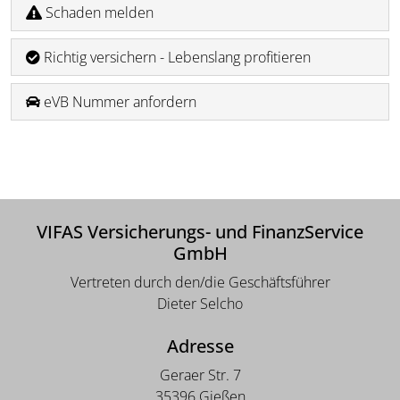
Schaden melden
Richtig versichern - Lebenslang profitieren
eVB Nummer anfordern
VIFAS Versicherungs- und FinanzService
GmbH
Vertreten durch den/die Geschäftsführer
Dieter Selcho
Adresse
Geraer Str. 7
35396 Gießen